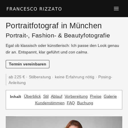
Zum
Inhalt
springen
Portraitfotograf in München
Portrait-, Fashion- & Beautyfotografie
Egal ob klassisch oder künstlerisch: Ich passe den Look genau
dir an. Entspannt, klar geführt und
con calma
.
Termin vereinbaren
ab 225 € · Stilberatung · keine Erfahrung nötig · Posing-
Anleitung
Überblick
Stil
Ablauf
Vorbereitung
Preise
Galerie
Inhalt
Kundenstimmen
FAQ
Buchung